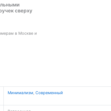
ильными
ручек сверху
змерам в Москве и
Минимализм
,
Современный