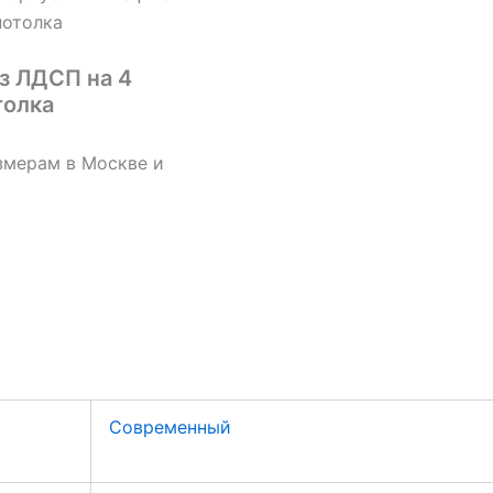
потолка
з ЛДСП на 4
толка
змерам в Москве и
Современный