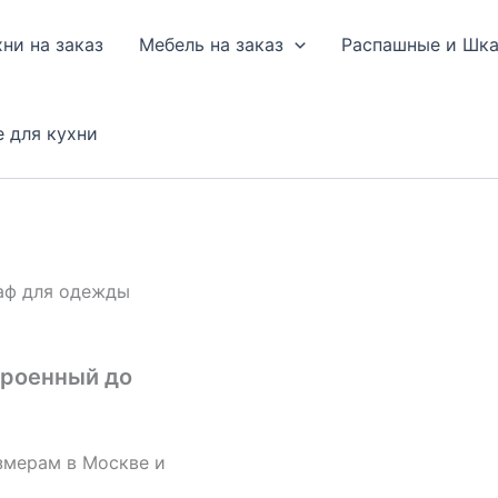
хни на заказ
Мебель на заказ
Распашные и Шк
е для кухни
аф для одежды
троенный до
змерам в Москве и