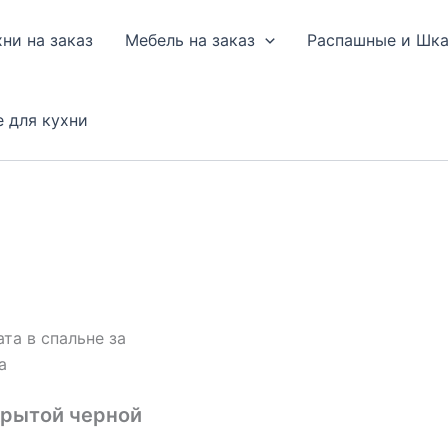
хни на заказ
Мебель на заказ
Распашные и Шк
е для кухни
та в спальне за
а
крытой черной