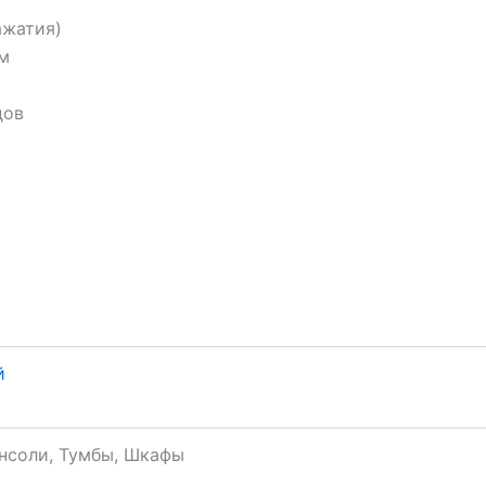
ажатия)
м
дов
й
онсоли, Тумбы, Шкафы