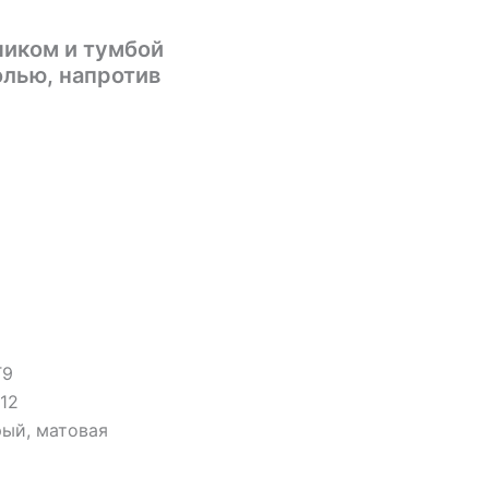
чиком и тумбой
олью, напротив
T9
12
рый, матовая