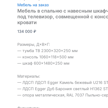
Мебель на заказ
Мебель в спальню с навесным шкаф
под телевизор, совмещенной с конс
кровати
134 000
₽
Размеры, Д×В×Г:
— тумба ТВ 2300×320×250 мм
— консоль 1060×118×500 мм
— шкаф 600×1480×250 мм
Материалы:
— ЛДСП ЛДСП Egger Камель бежевый U216 S
— ЛДСП Egger Дуб Барония светлый H1362 ST
— опора металлическая, RAL 7037 Пыльно-се