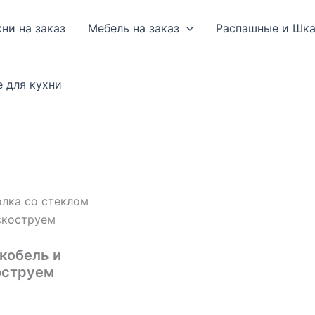
хни на заказ
Мебель на заказ
Распашные и Шк
е для кухни
олка со стеклом
ескоструем
кобель и
оструем