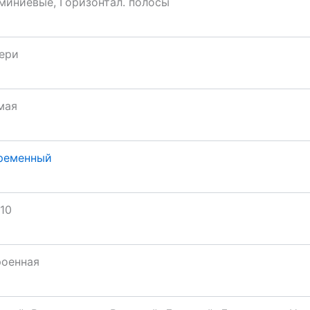
миниевые, Горизонтал. полосы
ери
мая
ременный
10
роенная