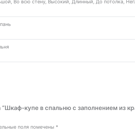
шой, Во всю стену, Высокий, Длинный, До потолка, Не
пань
льня
а “Шкаф-купе в спальню с заполнением из к
ельные поля помечены
*