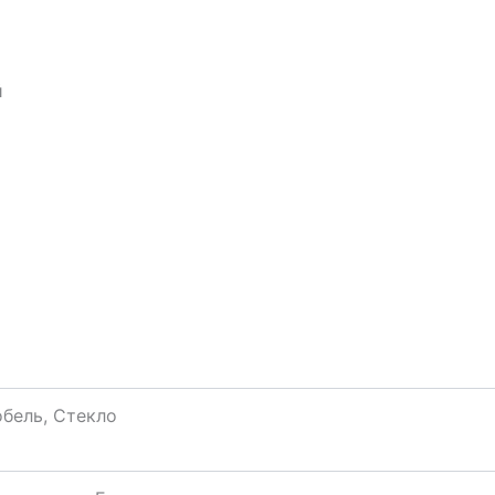
й
бель, Стекло