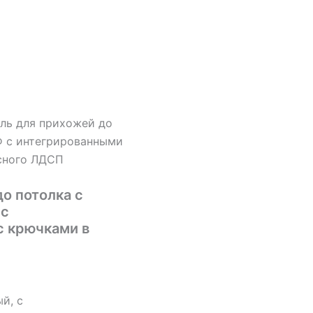
ль для прихожей до
Ф с интегрированными
есного ЛДСП
о потолка с
 с
с крючками в
й, с