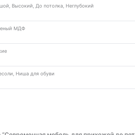
шой, Высокий, До потолка, Неглубокий
еный МДФ
кие
есоли, Ниша для обуви
а “Современная мебель для прихожей до пот