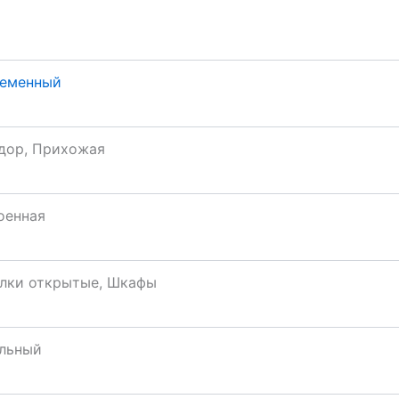
еменный
дор, Прихожая
оенная
лки открытые, Шкафы
льный