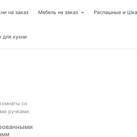
хни на заказ
Мебель на заказ
Распашные и Шк
е для кухни
 комнаты со
ыми ручками
ированными
ами