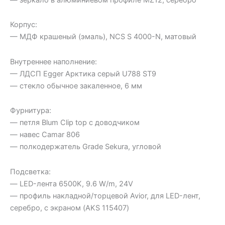
Корпус:
— МДФ крашеный (эмаль), NCS S 4000-N, матовый
Внутреннее наполнение:
— ЛДСП Egger Арктика серый U788 ST9
— стекло обычное закаленное, 6 мм
Фурнитура:
— петля Blum Clip top с доводчиком
— навес Camar 806
— полкодержатель Grade Sekura, угловой
Подсветка:
— LED-лента 6500K, 9.6 W/m, 24V
— профиль накладной/торцевой Avior, для LED-лент,
серебро, с экраном (AKS 115407)